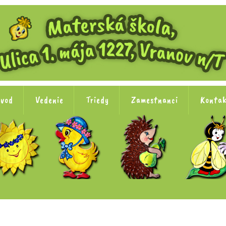
vod
Vedenie
Triedy
Zamestnanci
Konta