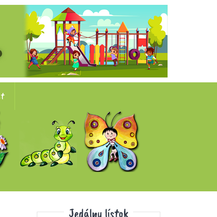
kt
Jedálny lístok