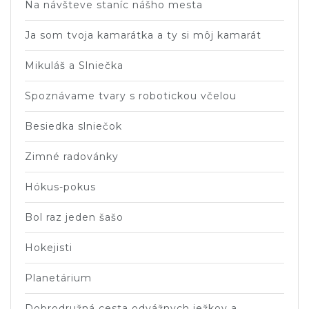
Na návšteve staníc nášho mesta
Ja som tvoja kamarátka a ty si môj kamarát
Mikuláš a Slniečka
Spoznávame tvary s robotickou včelou
Besiedka slniečok
Zimné radovánky
Hókus-pokus
Bol raz jeden šašo
Hokejisti
Planetárium
Dobrodružná cesta odvážnych ježkov a