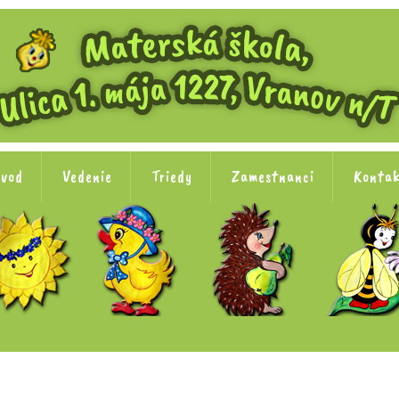
vod
Vedenie
Triedy
Zamestnanci
Konta