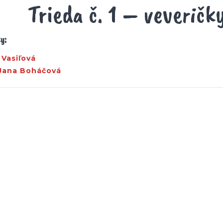
Trieda č. 1 – veveričk
y:
Vasiľová
 Jana Boháčová