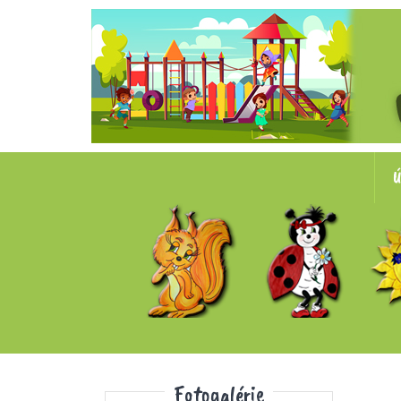
Ú
Fotogalérie