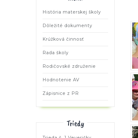
História materskej školy
Dôležité dokumenty
Krúžková činnosť
Rada školy
Rodičovské združenie
Hodnotenie AV
Zápisnice z PR
Triedy
Trieda č. 1 Veveričky