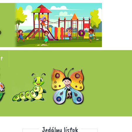
kt
Jedálny lístok