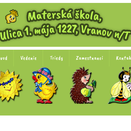
vod
Vedenie
Triedy
Zamestnanci
Konta