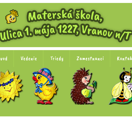
vod
Vedenie
Triedy
Zamestnanci
Konta