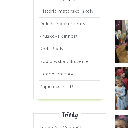
História materskej školy
Dôležité dokumenty
Krúžková činnosť
Rada školy
Rodičovské združenie
Hodnotenie AV
Zápisnice z PR
Triedy
Trieda č. 1 Veveričky