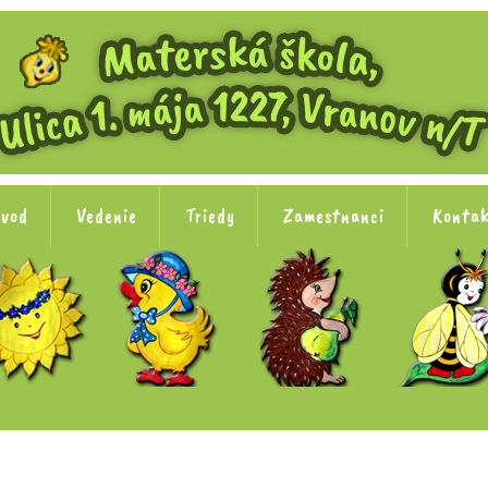
vod
Vedenie
Triedy
Zamestnanci
Konta