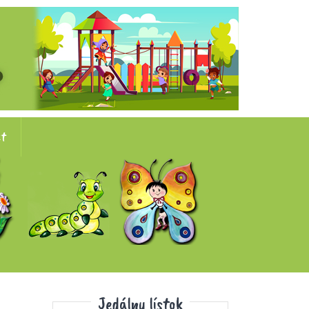
kt
Jedálny lístok