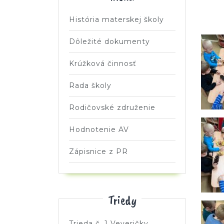
História materskej školy
Dôležité dokumenty
Krúžková činnosť
Rada školy
Rodičovské združenie
Hodnotenie AV
Zápisnice z PR
Triedy
Trieda č. 1 Veveričky