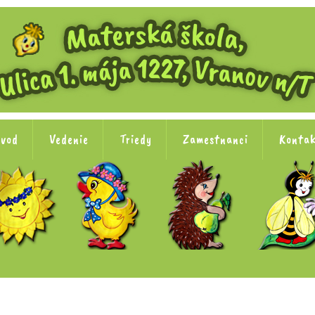
vod
Vedenie
Triedy
Zamestnanci
Konta