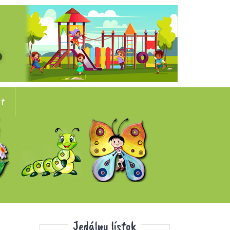
kt
Jedálny lístok