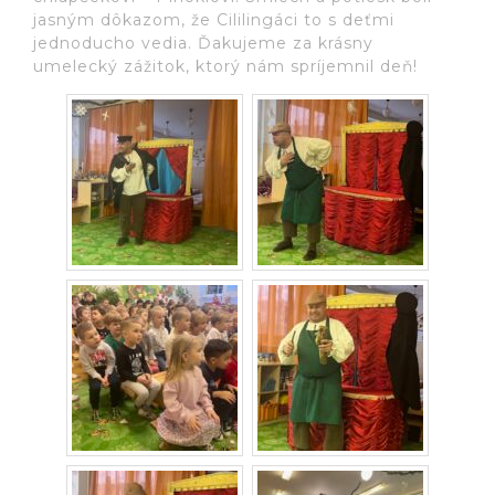
jasným dôkazom, že Cililingáci to s deťmi
jednoducho vedia. Ďakujeme za krásny
umelecký zážitok, ktorý nám spríjemnil deň!