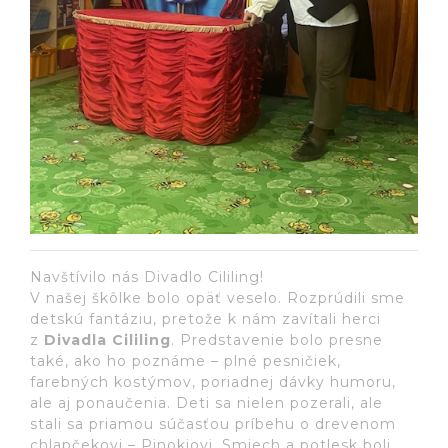
Navštívilo nás Divadlo Cililing!
V našej škôlke bolo opäť veselo. Rozprúdili sme
detskú fantáziu, pretože k nám zavítali herci
z
Divadla Cililing
. Predstavenie bolo presne
také, ako ho poznáme – plné pesničiek,
farebných kostýmov, poriadnej dávky humoru,
ale aj ponaučenia. Deti sa nielen pozerali, ale
stali sa priamou súčasťou príbehu o drevenom
chlapčekovi – Pinokiovi. Smiech a potlesk boli